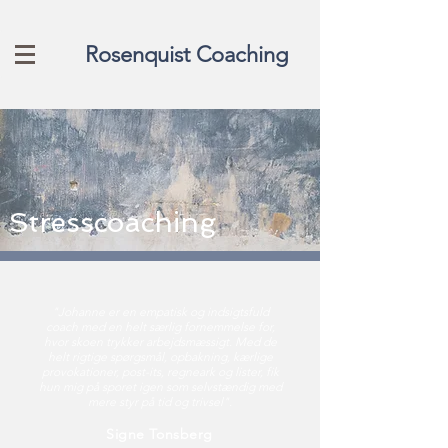
Rosenquist Coaching
Stresscoaching
"Johanne er en empatisk og indsigtsfuld
coach med en helt særlig fornemmelse for,
hvor skoen trykker arbejdsmæssigt. Med de
helt rigtige spørgsmål, opbakning, kærlige
provokationer, post-its, regneark og lister, fik
hun mig på sporet igen som selvstændig med
mere styr på tid og trivsel".
Signe Tonsberg