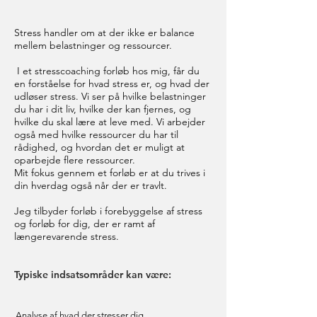
Stress handler om at der ikke er balance
mellem belastninger og ressourcer.
I et stresscoaching forløb hos mig, får du
en forståelse for hvad stress er, og hvad der
udløser stress. Vi ser på hvilke belastninger
du har i dit liv, hvilke der kan fjernes, og
hvilke du skal lære at leve med. Vi arbejder
også med hvilke ressourcer du har til
rådighed, og hvordan det er muligt at
oparbejde flere ressourcer.
Mit fokus gennem et forløb er at du trives i
din hverdag også når der er travlt.
Jeg tilbyder forløb i forebyggelse af stress
og forløb for dig, der er ramt af
længerevarende stress.
Typiske indsatsområder kan være:
Analyse af hvad der stresser dig