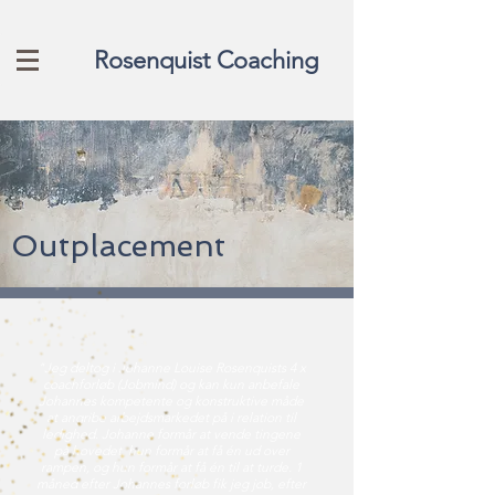
Rosenquist Coaching
Outplacement
"Jeg deltog i Johanne Louise Rosenquists 4 x
coachforløb (Jobmind) og kan kun anbefale
Johannes kompetente og konstruktive måde
at angribe arbejdsmarkedet på i relation til
ledighed. Johanne formår at vende tingene
på hovedet, hun formår at få én ud over
rampen, og hun formår at få én til at turde. 1
måned efter Johannes forløb fik jeg job, efter