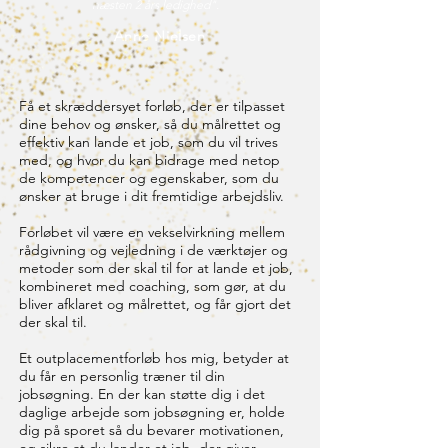
næsten 2 års ledighed".
Anne Nielsen
Få et skræddersyet forløb, der er tilpasset
dine behov og ønsker, så du målrettet og
effektiv kan lande et job, som du vil trives
med, og hvor du kan bidrage med netop
de kompetencer og egenskaber, som du
ønsker at bruge i dit fremtidige arbejdsliv.
Forløbet vil være en vekselvirkning mellem
rådgivning og vejledning i de værktøjer og
metoder som der skal til for at lande et job,
kombineret med coaching, som gør, at du
bliver afklaret og målrettet, og får gjort det
der skal til.
Et outplacementforløb hos mig, betyder at
du får en personlig træner til din
jobsøgning. En der kan støtte dig i det
daglige arbejde som jobsøgning er, holde
dig på sporet så du bevarer motivationen,