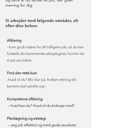
og sikre at du lander et job, der giver
mening for dig.
Vi arbejder med følgende områder, alt
efter dine behov:
Afklaring
- kom godt videre fra dit tidligere job, så du kan
fortælle din kommende arbejdsgiver,
hvorfor du
er på vej videre
Find den rette kurs
-hvad vil du? Bliv klar på, hvilken retning din
karriere skal udvikle sig i
Kompetence afklaring
– hvad kan du? Hvad vil du bidrage med?
Planlægning og strategi
– søg job effektivt og med gode resultater