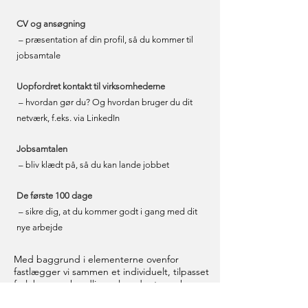
CV og ansøgning
– præsentation af din profil, så du kommer til
jobsamtale
Uopfordret kontakt til virksomhederne
– hvordan gør du? Og hvordan bruger du dit
netværk, f.eks. via LinkedIn
Jobsamtalen
– bliv klædt på, så du kan lande jobbet
De første 100 dage
– sikre dig, at du kommer godt i gang med dit
nye arbejde
Med baggrund i elementerne ovenfor
fastlægger vi sammen et individuelt, tilpasset
forløb og en handlingsplan, der tager hensyn
til dine ønsker og behov.